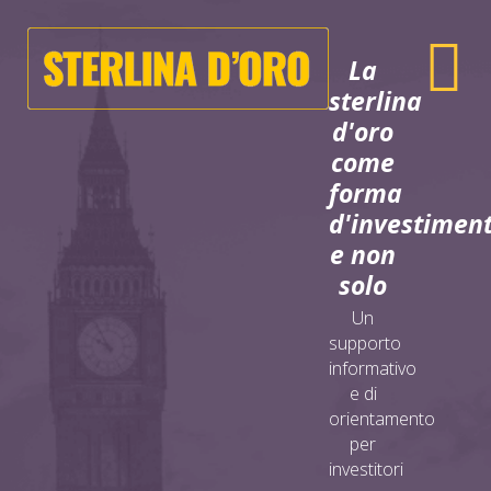
La
sterlina
d'oro
come
forma
d'investimen
e non
solo
Un
supporto
informativo
e di
orientamento
per
investitori