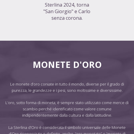
Sterlina 2024, torna
"San Giorgio" e Carlo
senza corona.
MONETE D'ORO
Le monete d’oro coniate in tutto il mondo, diverse per il grado di
purezza, le grandezze e i pesi, sono moltissime e diversissime.
L’oro, sotto forma di moneta, è sempre stato utilizzato come merce di
scambio perché identificato come valore comune
indipendentemente dalla cultura e dalla latitudine.
La Sterlina d’Oro è considerata il simbolo universale delle Monete
d’Oro riconosciute e definite, anche, “oro monetato” o “monete di