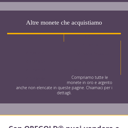
Altre monete che acquistiamo
€ 672.73
Marenghi
Krugerrand
€ 3,607.20
50 Pesos Messico
€ 4,349.52
4 Ducati
€ 1,583.74
20 Dollari Americani
Compriamo tutte le
€ 3,498.98
monete in oro e argento
anche non elencate in queste pagine. Chiamaci per i
dettagli.